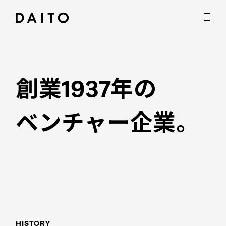
創
業
1
9
3
7
年
の
ベ
ン
チ
ャ
ー
企
業
。
HISTORY